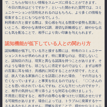
で、こちらが知りたい情報をスムーズに得ることができます。
「今日の気分はどうですか？」といった開かれた質問では、コミ
ュニケーションが活性化されるのはもちろん、より多くの情報を
収集することにもつながるでしょう。
利用者の方と接する際は、安心感を与える態度や姿勢も意識した
いところ。穏やかな表情や口調、適切な距離感など、細やかな点
にも気を配ることで、相手により良い印象を与えられます。
認知機能が低下している人との関わり方
認知機能が低下している方と接する際には、特有のコミュニケー
ションスキルが求められます。特に重要なのは、否定しないこ
と。認知症の方は、現実と異なる認識を持つことがあります。そ
のような場合でも、頭ごなしに否定するのではなく、まずは相手
の言葉に耳を傾け、共感的に対応することが大切です。たとえ
ば、故人である家族のことを話題にされた場合、「その方はもう
亡くなっていますよ」と事実を伝えるのではなく、「〇〇さんの
ことを思い出されているんですね。どんな方だったのですか？」
と、相手の気持ちに寄り添うような対応を心掛けましょう。
不用意に否定すると、相手の自尊心を傷つけたり混乱させたりす
る可能性があります。場合によっては、トラブルに発展するケー
スもあるかもしれません。理解を示すことで、穏やかなコミュニ