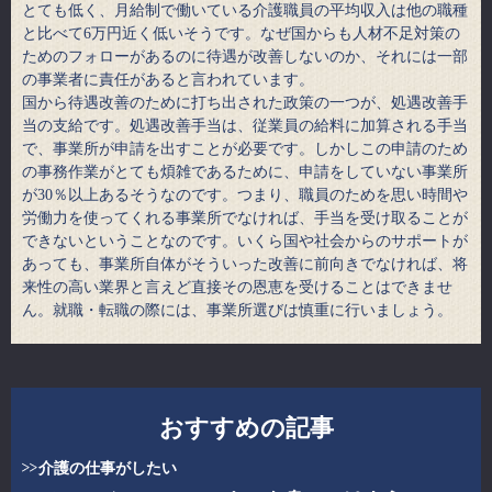
とても低く、月給制で働いている介護職員の平均収入は他の職種
と比べて6万円近く低いそうです。なぜ国からも人材不足対策の
ためのフォローがあるのに待遇が改善しないのか、それには一部
の事業者に責任があると言われています。
国から待遇改善のために打ち出された政策の一つが、処遇改善手
当の支給です。処遇改善手当は、従業員の給料に加算される手当
で、事業所が申請を出すことが必要です。しかしこの申請のため
の事務作業がとても煩雑であるために、申請をしていない事業所
が30％以上あるそうなのです。つまり、職員のためを思い時間や
労働力を使ってくれる事業所でなければ、手当を受け取ることが
できないということなのです。いくら国や社会からのサポートが
あっても、事業所自体がそういった改善に前向きでなければ、将
来性の高い業界と言えど直接その恩恵を受けることはできませ
ん。就職・転職の際には、事業所選びは慎重に行いましょう。
おすすめの記事
介護の仕事がしたい