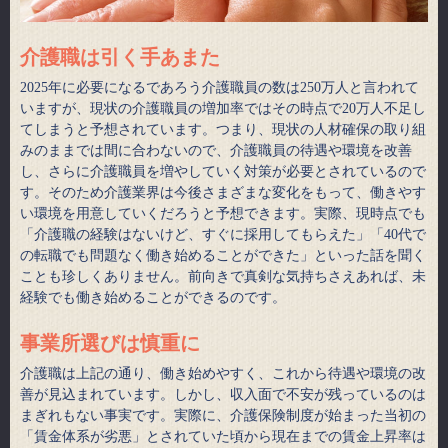
介護職は引く手あまた
2025年に必要になるであろう介護職員の数は250万人と言われて
いますが、現状の介護職員の増加率ではその時点で20万人不足し
てしまうと予想されています。つまり、現状の人材確保の取り組
みのままでは間に合わないので、介護職員の待遇や環境を改善
し、さらに介護職員を増やしていく対策が必要とされているので
す。そのため介護業界は今後さまざまな変化をもって、働きやす
い環境を用意していくだろうと予想できます。実際、現時点でも
「介護職の経験はないけど、すぐに採用してもらえた」「40代で
の転職でも問題なく働き始めることができた」といった話を聞く
ことも珍しくありません。前向きで真剣な気持ちさえあれば、未
経験でも働き始めることができるのです。
事業所選びは慎重に
介護職は上記の通り、働き始めやすく、これから待遇や環境の改
善が見込まれています。しかし、収入面で不安が残っているのは
まぎれもない事実です。実際に、介護保険制度が始まった当初の
「賃金体系が劣悪」とされていた頃から現在までの賃金上昇率は